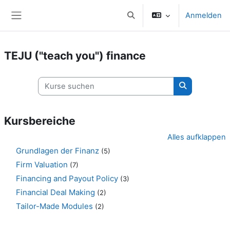
Zum Hauptinhalt
Anmelden
Sucheingabe umschalten
Website-Übersicht
TEJU ("teach you") finance
Kurse suchen
Kurse suche
Kursbereiche
Alles aufklappen
Grundlagen der Finanz
(5)
Firm Valuation
(7)
Financing and Payout Policy
(3)
Financial Deal Making
(2)
Tailor-Made Modules
(2)